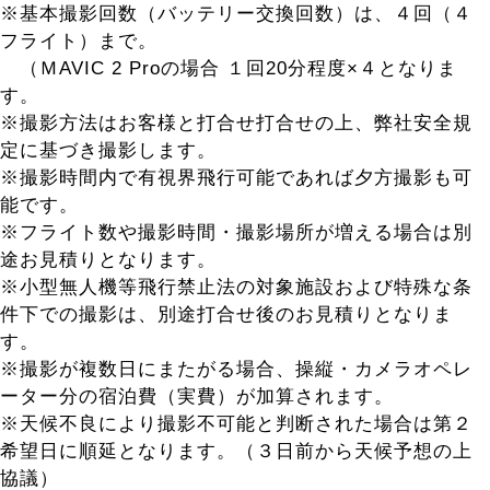
※基本撮影回数（バッテリー交換回数）は、４回（４
フライト）まで。
（ＭAVIC 2 Proの場合 １回20分程度×４となりま
す。
※撮影方法はお客様と打合せ打合せの上、弊社安全規
定に基づき撮影します。
※撮影時間内で有視界飛行可能であれば夕方撮影も可
能です。
※フライト数や撮影時間・撮影場所が増える場合は別
途お見積りとなります。
※小型無人機等飛行禁止法の対象施設および特殊な条
件下での撮影は、別途打合せ後のお見積りとなりま
す。
※撮影が複数日にまたがる場合、操縦・カメラオペレ
ーター分の宿泊費（実費）が加算されます。
※天候不良により撮影不可能と判断された場合は第２
希望日に順延となります。（３日前から天候予想の上
協議）